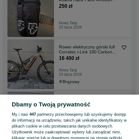
Knee rozmiary
250 zł
Nowy Targ
25 lipca 2026
Rower elektryczny górski full
Corratec i-Link 180 Carbon
48" M 19" mullet Bosch CX
16 400 zł
Race Smart Sram X01
RockShox Zeb sprężyna
Nowy Targ
hydraulika Sram
25 lipca 2026
Brązowy
Buty trekkingowe taktyczne
Dbamy o Twoją prywatność
Salomon XA Forces Mid EN
40 ⅔ zielone
450 zł
My i nasi
447
partnerzy przechowujemy lub uzyskujemy dostęp
Nowy Targ
do informacji na urządzeniu, takich jak unikalne identyfikatory w
25 lipca 2026
plikach cookie w celu przetwarzania danych osobowych.
40
Zielony
Pozostałe
Użytkownik może zaakceptować wybory lub zarządzać nimi,
Inny
klikając poniżej lub w dowolnym momencie na stronie polityki