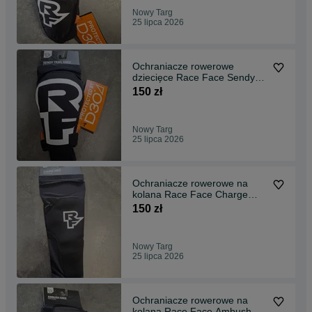
Nowy Targ
25 lipca 2026
Ochraniacze rowerowe
dziecięce Race Face Sendy
Trail na kolana junior
150 zł
Nowy Targ
25 lipca 2026
Ochraniacze rowerowe na
kolana Race Face Charge
Knee rozmiary
150 zł
Nowy Targ
25 lipca 2026
Ochraniacze rowerowe na
kolana Race Face Ambush