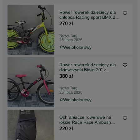
Rower rowerek dziecięcy dla
chłopca Racing sport BMX 20"
wachlarze bagażnik podnóżek
270 zł
Nowy Targ
25 lipca 2026
Wielokolorowy
Rower rowerek dziecięcy dla
dziewczynki Btwin 20" z
przerzutkami hamulce przód i
380 zł
tył wachlarze
Nowy Targ
25 lipca 2026
Wielokolorowy
Ochraniacze rowerowe na
łokcie Race Face Ambush
Elbow rozmiary
220 zł