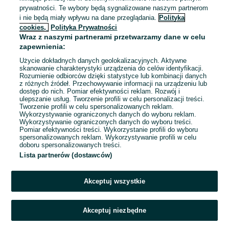
prywatności. Te wybory będą sygnalizowane naszym partnerom
i nie będą miały wpływu na dane przeglądania.
Polityka
Buty rowerowe górskie MTB
cookies,
Polityka Prywatności
Pearl Izumi W X-ALP Summit
Wraz z naszymi partnerami przetwarzamy dane w celu
BOA rozmiary
270 zł
zapewnienia:
Użycie dokładnych danych geolokalizacyjnych. Aktywne
Nowy Targ
24 lipca 2026
skanowanie charakterystyki urządzenia do celów identyfikacji.
Rozumienie odbiorców dzięki statystyce lub kombinacji danych
Czarny
z różnych źródeł. Przechowywanie informacji na urządzeniu lub
dostęp do nich. Pomiar efektywności reklam. Rozwój i
ulepszanie usług. Tworzenie profili w celu personalizacji treści.
Tworzenie profili w celu spersonalizowanych reklam.
Ochraniacze rowerowe na
Wykorzystywanie ograniczonych danych do wyboru reklam.
rower Race Face Roam Knee
Wykorzystywanie ograniczonych danych do wyboru treści.
mocne solidne nowe rozmiary
200 zł
Pomiar efektywności treści. Wykorzystanie profili do wyboru
spersonalizowanych reklam. Wykorzystywanie profili w celu
doboru spersonalizowanych treści.
Nowy Targ
Lista partnerów (dostawców)
24 lipca 2026
Akceptuj wszystkie
1
...
4
...
11
Akceptuj niezbędne