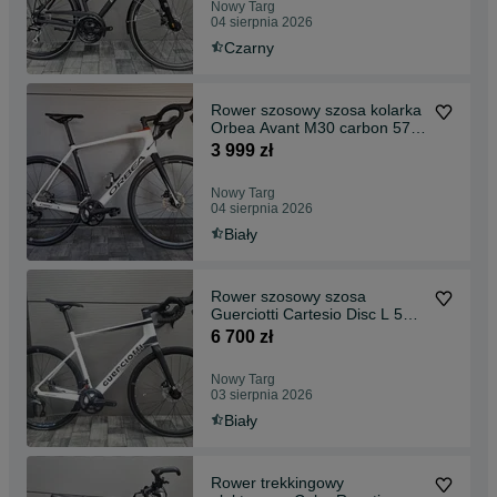
Nowy Targ
04 sierpnia 2026
Czarny
Rower szosowy szosa kolarka
Orbea Avant M30 carbon 57 L
/ XL Shimano 105 tarcze
3 999 zł
hydraulika
Nowy Targ
04 sierpnia 2026
Biały
Rower szosowy szosa
Guerciotti Cartesio Disc L 56
full Shimano Ultegra 11v
6 700 zł
karbon tarcze
Nowy Targ
03 sierpnia 2026
Biały
Rower trekkingowy