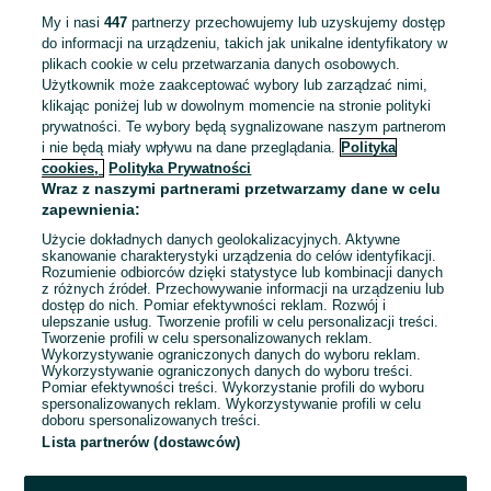
My i nasi
447
partnerzy przechowujemy lub uzyskujemy dostęp
do informacji na urządzeniu, takich jak unikalne identyfikatory w
Buty górskie trekkingowe
plikach cookie w celu przetwarzania danych osobowych.
wyższe LOWA Alpine Expert
Użytkownik może zaakceptować wybory lub zarządzać nimi,
GTX 38 półautomaty
750 zł
klikając poniżej lub w dowolnym momencie na stronie polityki
Nowy Targ
prywatności. Te wybory będą sygnalizowane naszym partnerom
02 sierpnia 2026
i nie będą miały wpływu na dane przeglądania.
Polityka
38
Niebieski
Pozostałe
cookies,
Polityka Prywatności
Skóra naturalna
Wraz z naszymi partnerami przetwarzamy dane w celu
zapewnienia:
Użycie dokładnych danych geolokalizacyjnych. Aktywne
Buty trekkingowe podejściowe
skanowanie charakterystyki urządzenia do celów identyfikacji.
Garmont Dragontail LT r. 37.5
Rozumienie odbiorców dzięki statystyce lub kombinacji danych
390 zł
z różnych źródeł. Przechowywanie informacji na urządzeniu lub
dostęp do nich. Pomiar efektywności reklam. Rozwój i
ulepszanie usług. Tworzenie profili w celu personalizacji treści.
Nowy Targ
01 sierpnia 2026
Tworzenie profili w celu spersonalizowanych reklam.
Wykorzystywanie ograniczonych danych do wyboru reklam.
37,5
Wykorzystywanie ograniczonych danych do wyboru treści.
Pomiar efektywności treści. Wykorzystanie profili do wyboru
spersonalizowanych reklam. Wykorzystywanie profili w celu
doboru spersonalizowanych treści.
Lista partnerów (dostawców)
1
2
3
...
11