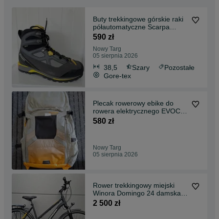
Buty trekkingowe górskie raki
półautomatyczne Scarpa
Rebel Lite GTX 38
590 zł
Nowy Targ
05 sierpnia 2026
38,5
Szary
Pozostałe
Gore-tex
Plecak rowerowy ebike do
rowera elektrycznego EVOC
Fr Enduro E-ride 16 na baterie
580 zł
elektryk
Nowy Targ
05 sierpnia 2026
Rower trekkingowy miejski
Winora Domingo 24 damska
przerzutki Shimano hydraulika
2 500 zł
tarcze